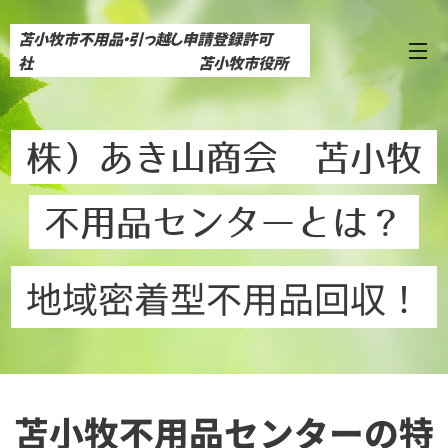
苫小牧市不用品・引っ越し申請登録許可
社 苫小牧市役所
内にてCM放映中苫小牧市０５３（ゼロゴミ）
推進社
株）あき山商会 苫小牧
不用品センター
とは？
地域密着型不用品回収！
苫小牧不用品センターの特